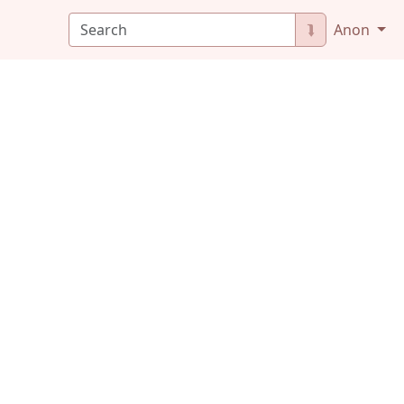
⮯
Anon