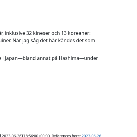
, inklusive 32 kineser och 13 koreaner:
uiner. När jag såg det här kändes det som
ade i Japan—bland annat på Hashima—under
d 2023-06-26T18:56:00+00:00. References here:
2023-06-26
.