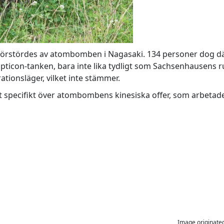
förstördes av atombomben i Nagasaki. 134 personer dog där
pticon-tanken, bara inte lika tydligt som Sachsenhausens r
ionsläger, vilket inte stämmer.
t specifikt över atombombens kinesiska offer, som arbet
Image originate